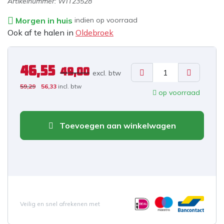
Artikelnummer:
WIT23528
Morgen in huis
indien op voorraad
Ook af te halen in
Oldebroek
46,55
49,00
excl. b
tw
59,29
56,33
incl. btw
op voorraad
Toevoegen aan winkelwagen
Veilig en snel afrekenen met