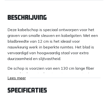
Beschrijving
Deze kabelschop is speciaal ontworpen voor het
graven van smalle sleuven en kabelgoten. Met een
bladbreedte van 12 cm is het ideaal voor
nauwkeurig werk in beperkte ruimtes. Het blad is
vervaardigd van hoogwaardig staal voor extra
duurzaamheid en slijtvastheid.
De schop is voorzien van een 130 cm lange fiber
versterkte knopsteel, wat zorgt voor een stevige
Lees meer
grip en vermindert de kans op vermoeidheid tijdens
langdurig gebruik. Deze kabelschop is perfect voor
Specificaties
professioneel gebruik in grondwerken, bestrating en
kabelinstallaties.