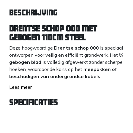
Beschrijving
Drentse Schop 000 met
gebogen 110cm steel
Deze hoogwaardige
Drentse schop 000
is speciaal
ontworpen voor veilig en efficiënt grondwerk. Het
¾
gebogen blad
is volledig afgewerkt zonder scherpe
hoeken, waardoor de kans op het
meepakken of
beschadigen van ondergrondse kabels
aanzienlijk wordt verkleind. Ideaal voor hoveniers,
Lees meer
grondwerkers en iedereen die betrouwbaarheid en
precisie belangrijk vindt.
Specificaties
De schop is uitgerust met een
110 cm lange essen
steel
, bekend om zijn duurzaamheid, flexibiliteit en
comfortabele grip. Dankzij de uitgebalanceerde
vorm en stevige verbinding tussen steel en blad