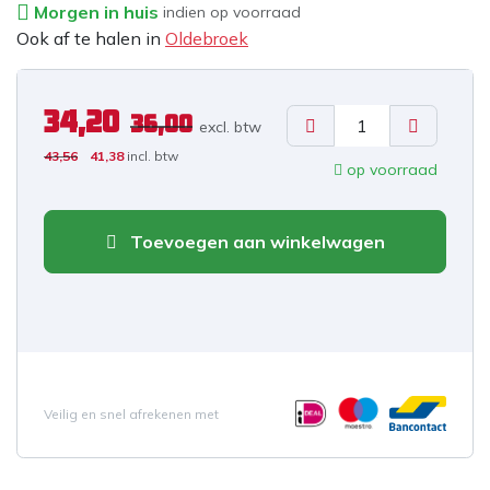
Morgen in huis
indien op voorraad
Ook af te halen in
Oldebroek
34,20
36,00
excl. b
tw
43,56
41,38
incl. btw
op voorraad
Toevoegen aan winkelwagen
Veilig en snel afrekenen met