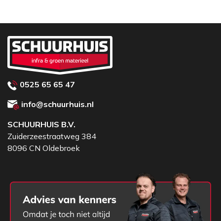
werkt de schop prettig, zelfs bij langdurig gebruik.
0525 65 65 47
info@schuurhuis.nl
SCHUURHUIS B.V.
Zuiderzeestraatweg 384
8096 CN Oldebroek