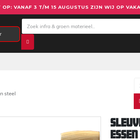
 OP: VANAF 3 T/M 15 AUGUSTUS ZIJN WIJ OP VAKA
r
Meetapparatuur
Aanhangwagens
We
n steel
Sleuv
essen