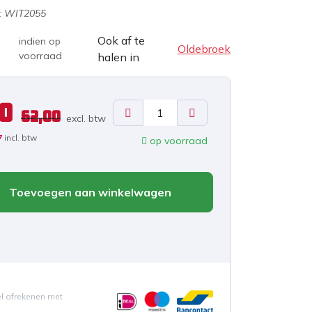
:
WIT2055
Ook af te
indien op
Oldebroek
voorraad
halen in
90
62,00
excl. b
tw
7
incl. btw
op voorraad
Toevoegen aan winkelwagen
el afrekenen met