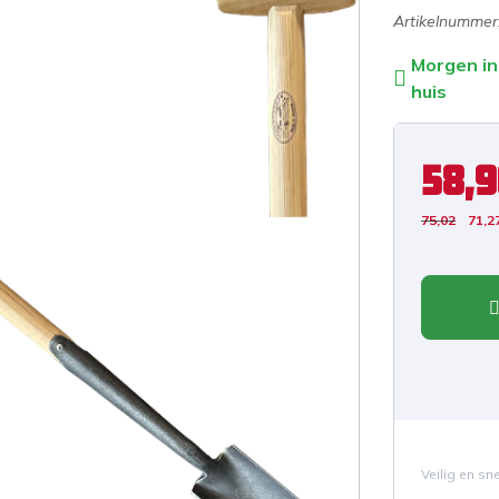
Artikelnummer
Morgen in
huis
58,
75,02
71,2
Veilig en sn