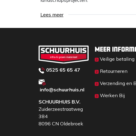
Lees meer
Meer inform
Veilige betaling
0525 65 65 47
Retourneren
Verzending en 
info@schuurhuis.n
l
Werken Bij
SCHUURHUIS B.V.
Zuiderzeestraatweg
384
8096 CN Oldebroek