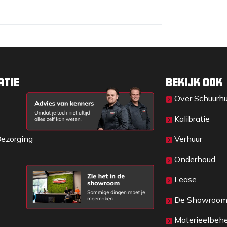
atie
Bekijk ook
Over Sc​huurh
Kalibratie
Bezorging
Verhuur
Onderhoud
Lease
De Showroo
Materieelbeh