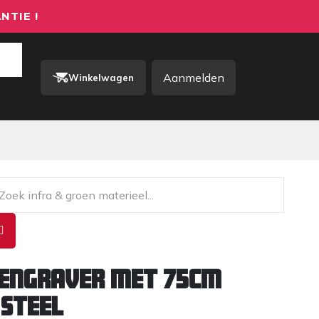
NTIE !
Aanmelden
Winkelwagen
rkkleding / PBM
Contact
engraver met 75cm
 steel