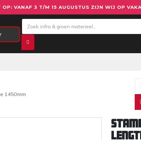
 OP: VANAF 3 T/M 15 AUGUSTUS ZIJN WIJ OP VAKA
r
Meetapparatuur
Aanhangwagens
We
gte 1450mm
Stamp
leng