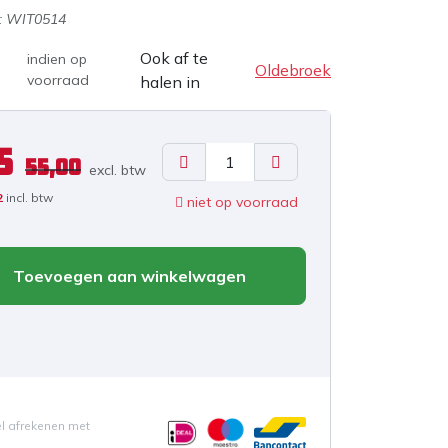
:
WIT0514
Ook af te
indien op
Oldebroek
voorraad
halen in
5
55,00
excl. b
tw
2
incl. btw
niet op voorraad
Toevoegen aan winkelwagen
el afrekenen met