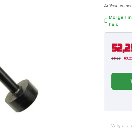
Artikelnummer
Morgen in
huis
52,2
66,55
63,2
Veilig en sn