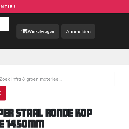
NTIE !
Aanmelden
Winkelwagen
rkkleding / PBM
Contact
er staal ronde kop
te 1450mm