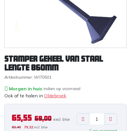
Stamper geheel van staal
lengte 860mm
Artikelnummer:
WIT0501
Morgen in huis
indien op voorraad
Ook af te halen in
Oldebroek
65,55
69,00
excl. b
tw
83,49
79,32
incl. btw
op voorraad