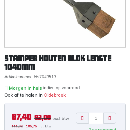
Stamper houten blok lengte
1040mm
Artikelnummer:
WIT040510
Morgen in huis
indien op voorraad
Ook af te halen in
Oldebroek
87,40
92,00
excl. b
tw
111,32
105,75
incl. btw
op voorraad