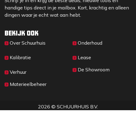
Schrijf je in en krijg de beste deals, nieuwe tools en
handige tips direct in je mailbox. Kort, krachtig en alleen
dingen waar je echt wat aan hebt.
Bekijk ook
Over Sc​huurhuis
Onderhoud
Kalibratie
Lease
De Showroom
Verhuur
Materieelbeheer
2026 © SCHUURHUIS B.V.
Privacy
​• ​
Algemene voorwaarden
•