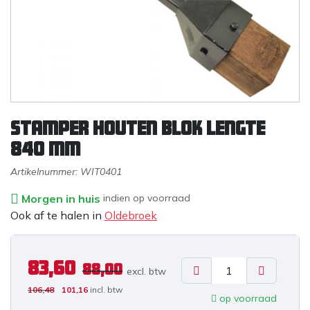
Stamper houten blok lengte
840 mm
Artikelnummer:
WIT0401
Morgen in huis
indien op voorraad
Ook af te halen in
Oldebroek
83,60
88,00
excl. b
tw
106,48
101,16
incl. btw
op voorraad