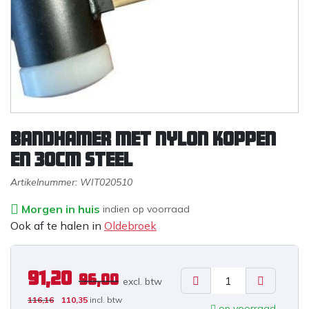
Bandhamer met nylon koppen
en 30cm steel
Artikelnummer:
WIT020510
Morgen in huis
indien op voorraad
Ook af te halen in
Oldebroek
91,20
96,00
excl. b
tw
116,16
110,35
incl. btw
op voorraad