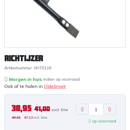
Richtijzer
Artikelnummer:
WIT0118
Morgen in huis
indien op voorraad
Ook af te halen in
Oldebroek
38,95
41,00
excl. b
tw
49,61
47,13
incl. btw
op voorraad