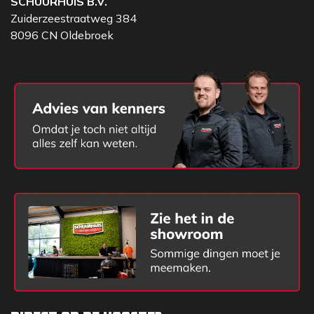
SCHUURHUIS B.V.
Zuiderzeestraatweg 384
8096 CN Oldebroek