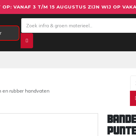
 OP: VANAF 3 T/M 15 AUGUSTUS ZIJN WIJ OP VAKA
r
Meetapparatuur
Aanhangwagens
We
 en rubber handvaten
Bande
punte