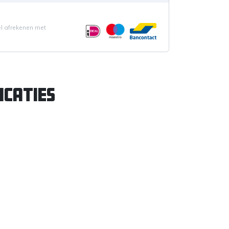
el afrekenen met
icaties