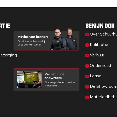
atie
Bekijk ook
Over Sc​huurh
Kalibratie
Bezorging
Verhuur
Onderhoud
Lease
De Showroo
Materieelbeh