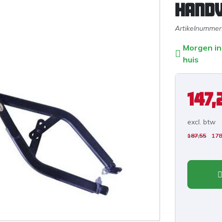
hand
Artikelnummer
Morgen in
huis
147,
excl. b
tw
187,55
178