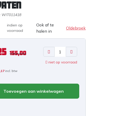
vaten
:
WIT011418
Ook af te
indien op
Oldebroek
voorraad
halen in
25
155,00
niet op voorraad
,17
incl. btw
Toevoegen aan winkelwagen