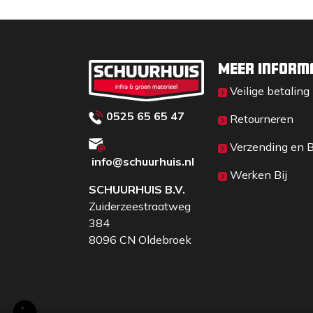
Meer inform
Veilige betaling
0525 65 65 47
Retourneren
Verzending en 
info@schuurhuis.n
l
Werken Bij
SCHUURHUIS B.V.
Zuiderzeestraatweg
384
8096 CN Oldebroek