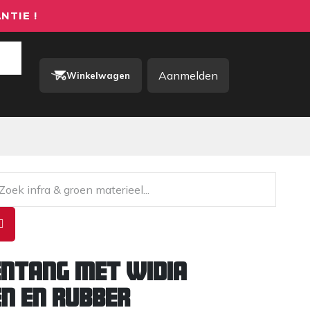
NTIE !
Aanmelden
Winkelwagen
rkkleding / PBM
Contact
ntang met widia
n en rubber