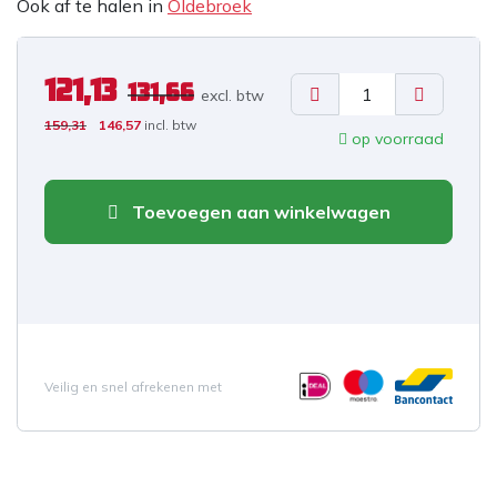
Ook af te halen in
Oldebroek
121,13
131,66
excl. b
tw
159,31
146,57
incl. btw
op voorraad
Toevoegen aan winkelwagen
Veilig en snel afrekenen met