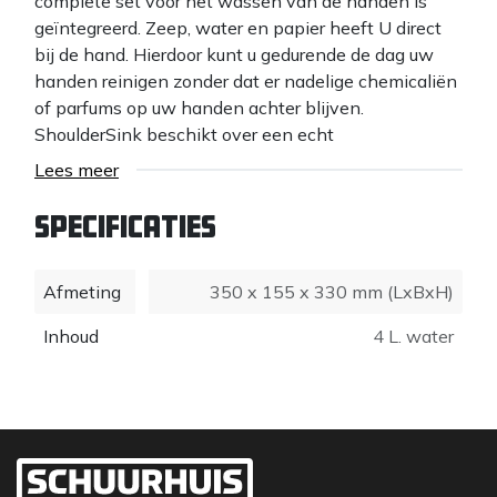
complete set voor het wassen van de handen is
geïntegreerd. Zeep, water en papier heeft U direct
bij de hand. Hierdoor kunt u gedurende de dag uw
handen reinigen zonder dat er nadelige chemicaliën
of parfums op uw handen achter blijven.
ShoulderSink beschikt over een echt
handreinigingssysteem voor onderweg!
Lees meer
Inhoud
Specificaties
- Mobiele wasunit de ShoulderSink
Afmeting
350 x 155 x 330 mm (LxBxH)
- Een pomp met zeep
Inhoud
4 L. water
- Een pomp met desinfectiemiddel
- Papierhouder met papier
- Afvalemmer
- Bevestigingsbeugel