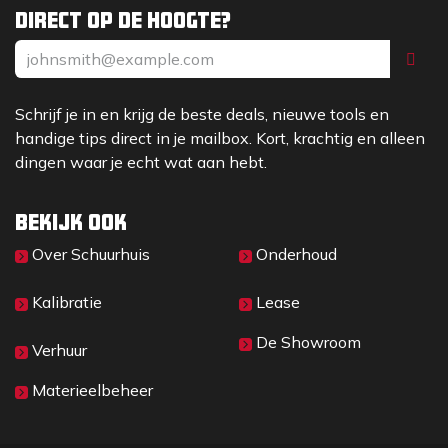
(GJS700)
Direct op de hoogte?
De grondplaat bestaat uit een zeer robuuste,
houdbaar materiaal en bereikt daarmee een lange
levensduur.
Het hoogwaardige materiaal van de grondplaat
Schrijf je in en krijg de beste deals, nieuwe tools en
draagt bij aan een perfecte oppervlakkwaliteit bij de
handige tips direct in je mailbox. Kort, krachtig en alleen
asfaltverdichting.
dingen waar je echt wat aan hebt.
Kwaliteit
-
Robuuste v-snaar (BPS, WP)
Het apparaat is uitgerust met een kwalitatieve,
Bekijk ook
robuuste kruisriem die een betrouwbare loop met
Over Sc​huurhuis
Onderhoud
optionele vermogenstransmissie biedt. Het afstellen
van de koppeling is daardoor niet nodig.
Kalibratie
Lease
Onderhoud
-
Alle onderhoudspunten zijn zeer goed
De Showroom
toegankelijk
Verhuur
Alle onderhoudspunten van deze machine zijn zeer
Materieelbeheer
goed toegankelijk. Dit bespaart tijd en kosten bij het
onderhoud.