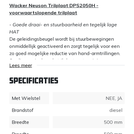
Wacker Neuson Trilplaat DPS2050H -
voorwaartslopende trilplaat
- Goede draai- en stuurbaarheid en tegelijk lage
HAT
De geleidingsbeugel wordt bij stuurbewegingen
onmiddellijk geactiveerd en zorgt tegelijk voor een
zo goed mogelijke reductie van hand-armtrillingen.
Op die manier kan de trilplaat met weinig
Lees meer
inspanning comfortabel bestuurd worden.
Draai- en stuurbewegingen worden zeer makkelijk
Specificaties
op het apparaat overgebracht. Dat maakt het werk
snel en comfortabel.
Met Wielstel
NEE
,
JA
- Brede, ergonomische handgreep
De draaggreep vooraan aan de grondplaat biedt
Brandstof
diesel
plaats voor twee handen zodat het apparaat
Breedte
500 mm
comfortabel door meerdere personen kan worden
opgetild. Dit biedt een hoge ergonomie bij het