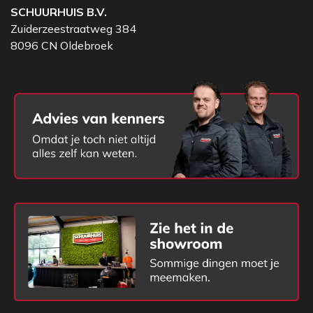
daarom ook zonder openen van het deksel mogelijk.
SCHUURHUIS B.V.
Het sproeisysteem biedt een betrouwbare
Zuiderzeestraatweg 384
waterverdeling over de gehele breedte van de
8096 CN Oldebroek
grondplaat, zonder water te verspillen. Navullen is
daarom zelden nodig.
De waterhoeveelheid kan door middel van een
grote, goed bereikbare draaiknop naar wens
geregeld worden.
Kwaliteit
- Voor de gehele levensduur gesmeerde
kogellagers
De kogellagers van het trilelement hebben een
lange verwachte levensduur. Zo zijn ze steeds
optimaal ingesmeerd en moeten ze niet
onderhouden worden. Dat verhoogt de levensduur
van het apparaat en minimaliseert het onderhoud
alsook het risico op reparaties.
Kwaliteit
-
Grondplaat van gegoten bolgrafiet