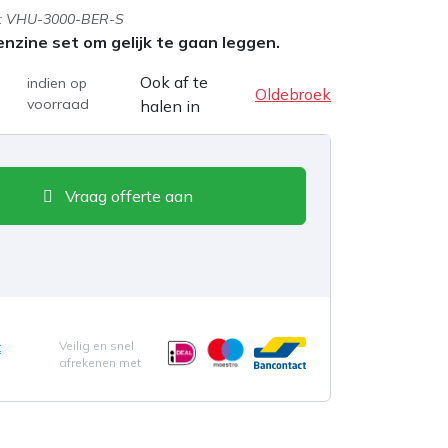
:
VHU-3000-BER-S
nzine set om gelijk te gaan leggen.
Ook af te
indien op
Oldebroek
voorraad
halen in
Vraag offerte aan
t
Veilig en snel
afrekenen met