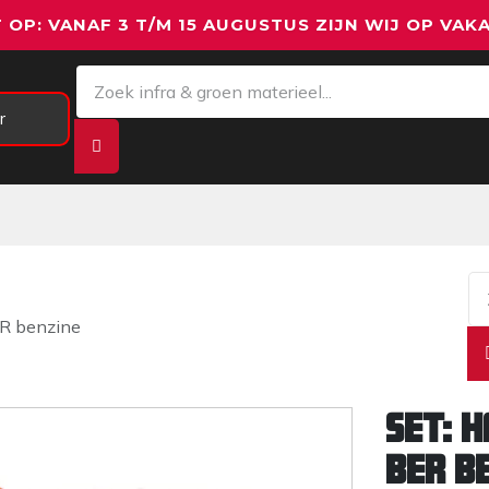
 OP: VANAF 3 T/M 15 AUGUSTUS ZIJN WIJ OP VAKA
r
Meetapparatuur
Aanhangwagens
We
R benzine
SET: 
BER b