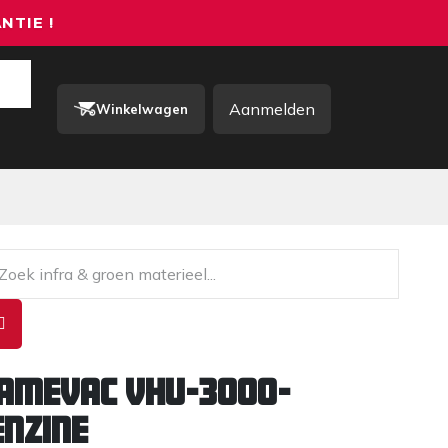
NTIE !
Aanmelden
Winkelwagen
rkkleding / PBM
Contact
Hamevac VHU-3000-
enzine