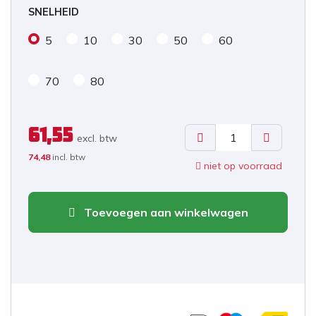
SNELHEID
5
10
30
50
60
70
80
61,55
excl. b
tw
74,48
incl. btw
niet op voorraad
Toevoegen aan winkelwagen