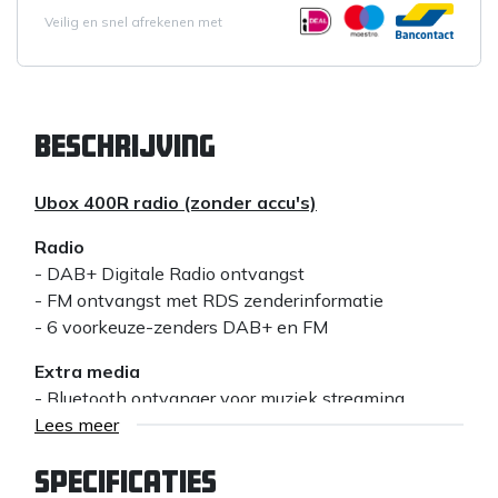
Veilig en snel afrekenen met
Beschrijving
Ubox 400R radio (zonder accu's)
Radio
- DAB+ Digitale Radio ontvangst
- FM ontvangst met RDS zenderinformatie
- 6 voorkeuze-zenders DAB+ en FM
Extra media
- Bluetooth ontvanger voor muziek streaming
- Aux ingang voor externe MP3 speler
Lees meer
Audio
Specificaties
- 3 inch speaker 7 Watt