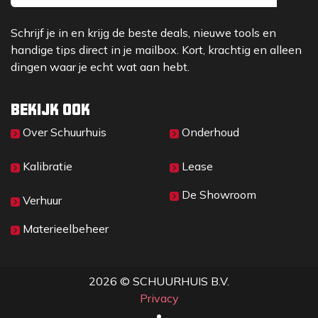
- Regen-, vuil, en stofbestendig (IP64 norm)
Schrijf je in en krijg de beste deals, nieuwe tools en
handige tips direct in je mailbox. Kort, krachtig en alleen
dingen waar je echt wat aan hebt.
Bekijk ook
Over Sc​huurhuis
Onderhoud
Kalibratie
Lease
De Showroom
Verhuur
Materieelbeheer
2026 © SCHUURHUIS B.V.
Privacy
​• ​