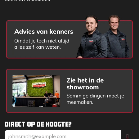
- Weergave spelend nummer (titel, artiest, album)*
Uitrusting
- ABS kunststof slagvaste behuizing
- Verlichte LCD display
- Metalen speaker grill
- Rubberen bedieningsknoppen
- Flexibele, neerklapbare antenne (type KDAB8)
- Neopreen-rubberen stroomkabel 2,8 meter
- Kabel-opbergmogelijkheid achter op de radio
- Beschermkooi rondom
Afmeting/gewicht/kleur
- Gewicht excl. batterijen: 1,9 kg
- Gewicht incl. batterijen: 2,1 k
- BxHxD: 18 x 25 x 20 cm
- Kleur: antraciet
Direct op de hoogte?
Classificaties
- Schokbestendig