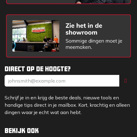
meegeleverd met deze set.
Eenvoudige installatie (stap-
voor-stap)
Schroeven losdraaien:
Met een T20 Torx
schroevendraaier/inbussleutel worden de vier
M4-montageschroeven van de bestaande
adapter losgedraaid.
Adapter verwijderen:
Zodra de schroeven los
Direct op de hoogte?
zijn, wordt de adapter voorzichtig van de Grabo
afgenomen.
Voedingsstekker loskoppelen:
De power plug
wordt losgekoppeld.
Schrijf je in en krijg de beste deals, nieuwe tools en
Voedingsstekker aansluiten:
De stekker van
handige tips direct in je mailbox. Kort, krachtig en alleen
de Milwaukeeadapter wordt stevig in de
dingen waar je echt wat aan hebt.
aansluiting op de Grabo Pro Brushless gedrukt
totdat deze vastklikt.
Bekijk ook
Adapter plaatsen:
De adapter wordt