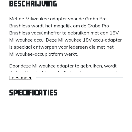
Beschrijving
Met de Milwaukee adapter voor de Grabo Pro
Brushless wordt het mogelijk om de Grabo Pro
Brushless vacuümheffer te gebruiken met een 18V
Milwaukee accu. Deze Milwaukee 18V accu-adapter
is speciaal ontworpen voor iedereen die met het
Milwaukee-accuplatform werkt.
Door deze Milwaukee adapter te gebruiken, wordt
de inzetbaarheid van de Grabo direct vergroot: er is
Lees meer
minder stilstand, meer gebruiksgemak en er kan
langer worden doorgewerkt door eenvoudig een
Specificaties
accu te wisselen die doorgaans toch al op de
werkplek aanwezig is. De adapter zorgt voor een
stevige en veilige verbinding en levert betrouwbare
stroomoverdracht, zodat de Grabo Pro Brushless
krachtig blijft presteren bij het tillen en verplaatsen
van onder andere glas, tegels, plaatmateriaal en