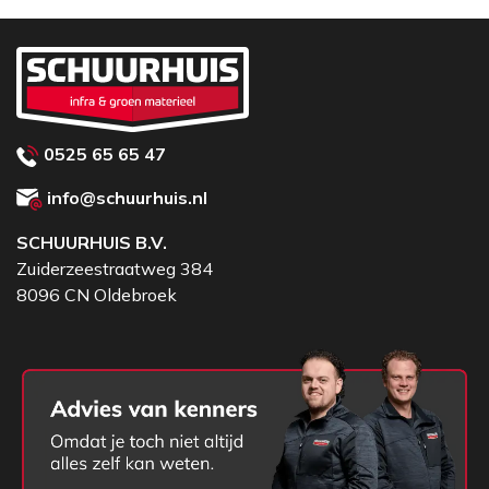
krachtig blijft presteren bij het tillen en verplaatsen
van onder andere glas, tegels, plaatmateriaal en
andere niet-poreuze materialen.
Belangrijkste voordelen
Compatibel met Grabo Pro Brushless
0525 65 65 47
vacuümzuigers
Geschikt voor 18V Makita accu’s
info@schuurhuis.nl
Kostenbesparend: bestaande accu’s kunnen
SCHUURHUIS B.V.
worden gebruikt
Zuiderzeestraatweg 384
Deze Makita-adapter set
8096 CN Oldebroek
wordt compleet geleverd:
1x Makita adapter voor 18V Makita accu’s
2x M4 16 mm schroeven
2x M4 10 mm schroeven
1x T20 Torx inbussleutel
1x Installatie instructies