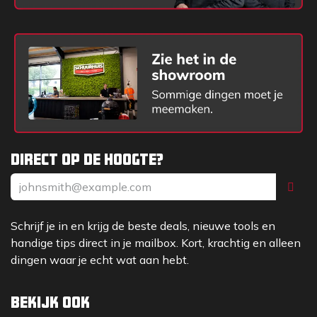
Let op: de Grabo Pro Brushless wordt niet
meegeleverd met deze set.
Eenvoudige installatie (stap-
voor-stap)
Schroeven losdraaien:
Met een T20 Torx
schroevendraaier/inbussleutel worden de vier
M4-montageschroeven van de bestaande
Direct op de hoogte?
adapter losgedraaid.
Adapter verwijderen:
Zodra de schroeven los
zijn, wordt de adapter voorzichtig van de Grabo
afgenomen.
Schrijf je in en krijg de beste deals, nieuwe tools en
Voedingsstekker loskoppelen:
De power plug
handige tips direct in je mailbox. Kort, krachtig en alleen
wordt losgekoppeld.
dingen waar je echt wat aan hebt.
Voedingsstekker aansluiten:
De stekker van
de Makita adapter wordt stevig in de
aansluiting op de Grabo Pro Brushless gedrukt
Bekijk ook
totdat deze vastklikt.