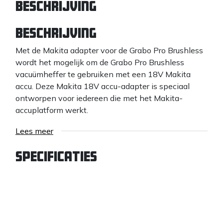
Beschrijving
Beschrijving
Met de Makita adapter voor de Grabo Pro Brushless
wordt het mogelijk om de Grabo Pro Brushless
vacuümheffer te gebruiken met een 18V Makita
accu. Deze Makita 18V accu-adapter is speciaal
ontworpen voor iedereen die met het Makita-
accuplatform werkt.
Door deze Makita adapter te gebruiken, wordt de
Lees meer
inzetbaarheid van de Grabo direct vergroot: er is
minder stilstand, meer gebruiksgemak en er kan
Specificaties
langer worden doorgewerkt door eenvoudig een
accu te wisselen die doorgaans toch al op de
werkplek aanwezig is. De adapter zorgt voor een
stevige en veilige verbinding en levert betrouwbare
stroomoverdracht, zodat de Grabo Pro Brushless