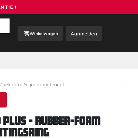
NTIE !
Aanmelden
Winkelwagen
rkkleding / PBM
Contact
 PLUS - Rubber-Foam
htingsring