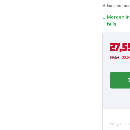
Artikelnummer
Morgen in
huis
27,5
36,24
33,3
Veilig en sn