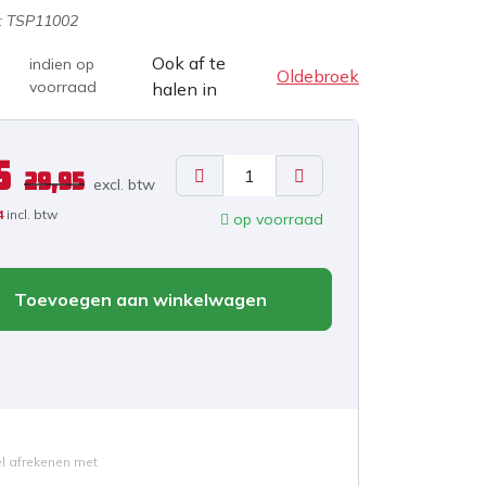
:
TSP11002
Ook af te
indien op
Oldebroek
voorraad
halen in
5
29,95
excl. b
tw
4
incl. btw
op voorraad
Toevoegen aan winkelwagen
el afrekenen met