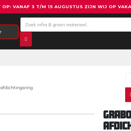
 OP: VANAF 3 T/M 15 AUGUSTUS ZIJN WIJ OP VAKA
r
Meetapparatuur
Aanhangwagens
We
fdichtingsring
GRABO
afdic