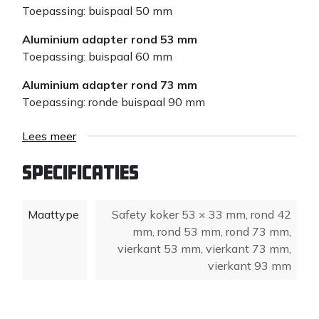
Toepassing: buispaal 50 mm
Aluminium adapter rond 53 mm
Toepassing: buispaal 60 mm
Aluminium adapter rond 73 mm
Toepassing: ronde buispaal 90 mm
Aluminium adapter vierkant 53 mm
Lees meer
Toepassing: koker 60×60 mm
Specificaties
Aluminium vierkant 73 mm
Toepassing: koker 80×80
Maattype
Safety koker 53 × 33 mm
,
rond 42
Aluminium safety koker 53×33 mm
mm
,
rond 53 mm
,
rond 73 mm
,
Toepassing: safety paal 60/40 mm
vierkant 53 mm
,
vierkant 73 mm
,
vierkant 93 mm
Bij gebruik van deze adapter voor de Tiger Multi
heeft u een verloopkop Multi nodig!