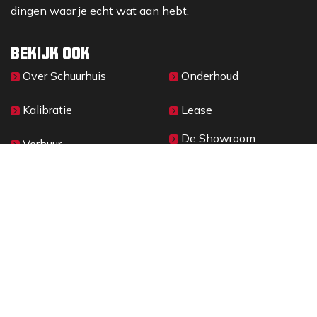
dingen waar je echt wat aan hebt.
Bekijk ook
Over Sc​huurhuis
Onderhoud
Kalibratie
Lease
De Showroom
Verhuur
Materieelbeheer
2026 © SCHUURHUIS B.V.
Privacy
​• ​
Algemene voorwaarden
•
Cookiebeleid