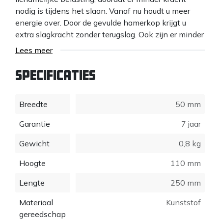
nodig is tijdens het slaan. Vanaf nu houdt u meer
energie over. Door de gevulde hamerkop krijgt u
extra slagkracht zonder terugslag. Ook zijn er minder
schokken door de schokdemping, die optreedt door
Lees meer
het absorbsievermogen van de stalen kogeltjes. Dit
in vergelijking met gewone hamers.
Specificaties
Breedte
50 mm
Garantie
7 jaar
Gewicht
0,8 kg
Hoogte
110 mm
Lengte
250 mm
Materiaal
Kunststof
gereedschap