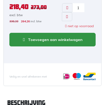
218,40
273,00
excl. b
tw
330,33
264,26
incl. btw
niet op voorraad
Toevoegen aan winkelwagen
Veilig en snel afrekenen met
Beschrijving