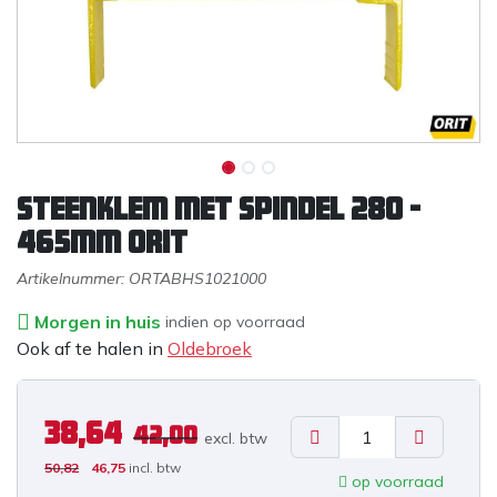
Steenklem met spindel 280 -
465mm ORIT
Artikelnummer:
ORTABHS1021000
Morgen in huis
indien op voorraad
Ook af te halen in
Oldebroek
38,64
42,00
excl. b
tw
50,82
46,75
incl. btw
op voorraad