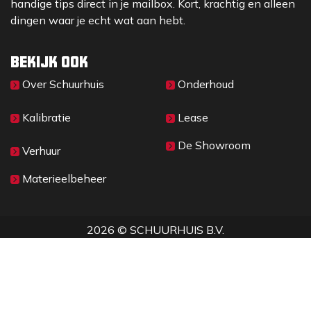
handige tips direct in je mailbox. Kort, krachtig en alleen
dingen waar je echt wat aan hebt.
Bekijk ook
Over Sc​huurhuis
Onderhoud
Kalibratie
Lease
De Showroom
Verhuur
Materieelbeheer
2026 © SCHUURHUIS B.V.
Privacy
​• ​
Algemene voorwaarden
•