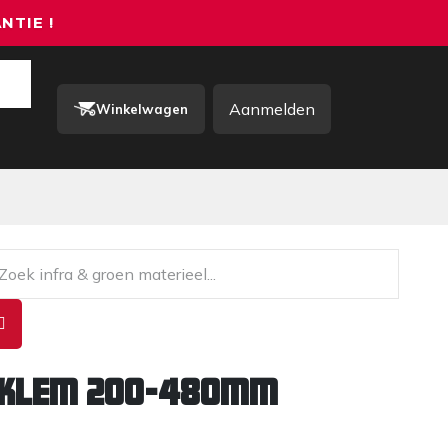
NTIE !
Aanmelden
Winkelwagen
rkkleding / PBM
Contact
nklem 200-480mm