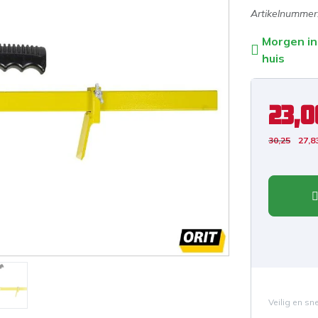
Artikelnummer
Morgen in
huis
23,0
30,25
27,8
Veilig en sn