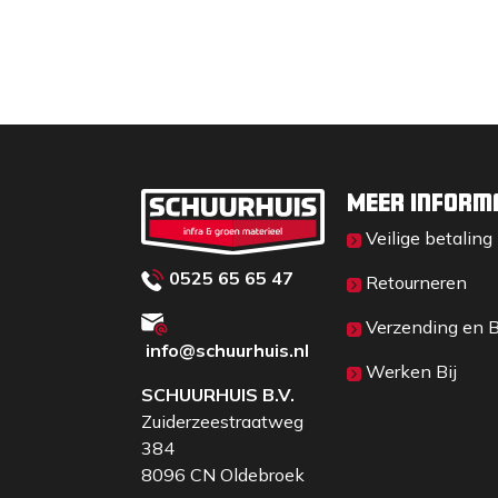
Meer inform
Veilige betaling
0525 65 65 47
Retourneren
Verzending en 
info@schuurhuis.n
l
Werken Bij
SCHUURHUIS B.V.
Zuiderzeestraatweg
384
8096 CN Oldebroek