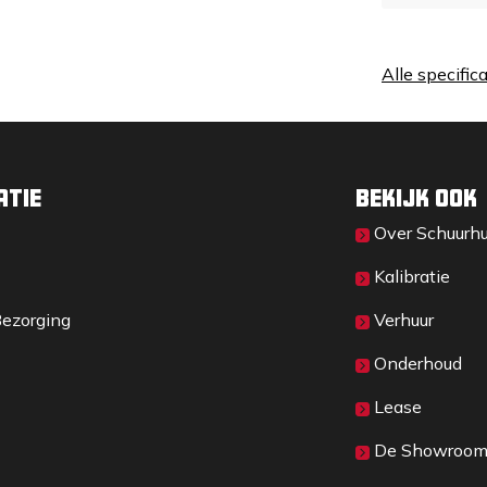
Alle specific
atie
Bekijk ook
Over Sc​huurh
Kalibratie
Bezorging
Verhuur
Onderhoud
Lease
De Showroo