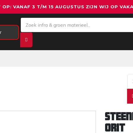
 OP: VANAF 3 T/M 15 AUGUSTUS ZIJN WIJ OP VAKA
r
Meetapparatuur
Aanhangwagens
We
Stee
ORIT