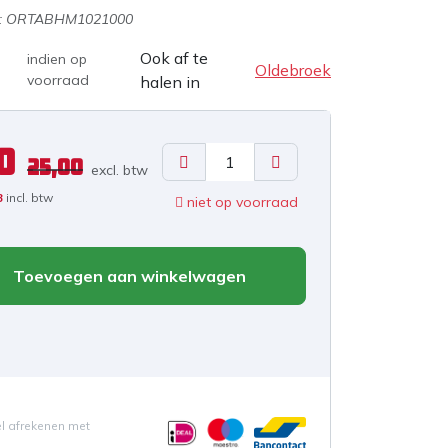
:
ORTABHM1021000
Ook af te
indien op
Oldebroek
voorraad
halen in
0
25,00
excl. b
tw
3
incl. btw
niet op voorraad
Toevoegen aan winkelwagen
el afrekenen met