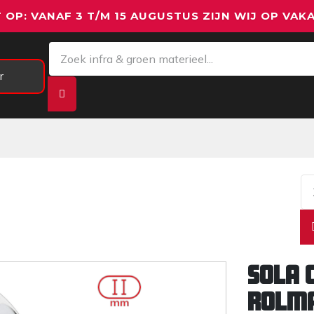
 OP: VANAF 3 T/M 15 AUGUSTUS ZIJN WIJ OP VAKA
r
Meetapparatuur
Aanhangwagens
We
Sola 
rolm