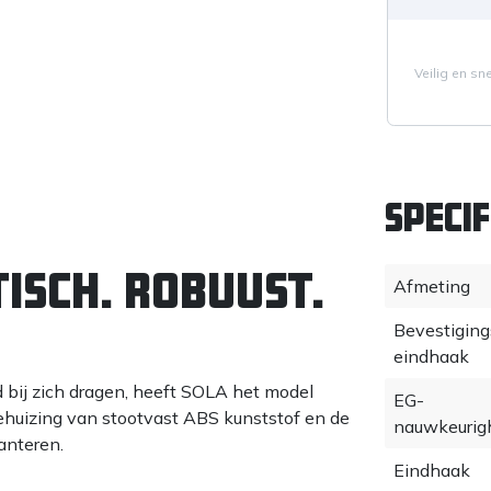
Veilig en sn
Specif
ISCH. ROBUUST.
Afmeting
Bevestigin
eindhaak
d bij zich dragen, heeft SOLA het model
EG-
uizing van stootvast ABS kunststof en de
nauwkeurig
anteren.
Eindhaak