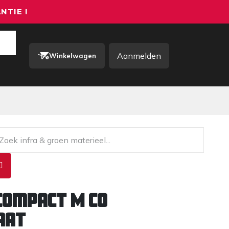
NTIE !
Aanmelden
Winkelwagen
rkkleding / PBM
Contact
Compact M CO
aat