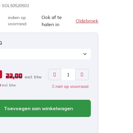
:
SOL50520501
Ook af te
indien op
Oldebroek
voorraad
halen in
G
0
22,00
excl. b
tw
0
incl. btw
niet op voorraad
Toevoegen aan winkelwagen