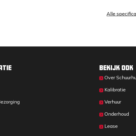
Alle specific
 het bevestigen aan magnetische
rbinding. Zo zijn ook metingen over langere
atie
Bekijk ook
Over Sc​huurh
Kalibratie
Bezorging
Verhuur
Onderhoud
Lease