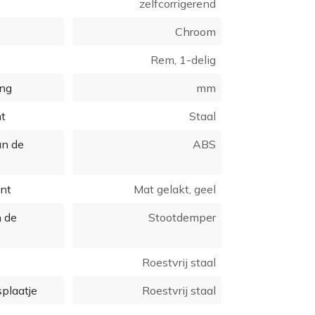
zelfcorrigerend
Chroom
Rem, 1-delig
ing
mm
nt
Staal
an de
ABS
int
Mat gelakt, geel
 de
Stootdemper
Roestvrij staal
splaatje
Roestvrij staal