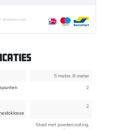
el afrekenen met
icaties
5 meter
,
8 meter
gspunten
2
2
heidsklasse
Staal met poedercoating,