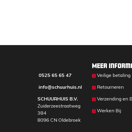
eindhaak
De magnetische eindhaak vergemakkelijkt
oppervlakken en zorgt voor een stevige ve
afstanden uiterst eenvoudig.
Riemclip
Meer inform
De robuuste stalen riemclip zorgt voor een
0525 65 65 47
Veilige betaling
stevige bevestiging.
info@schuurhuis.n
l
Retourneren
SCHUURHUIS B.V.
Verzending en 
Zuiderzeestraatweg
Werken Bij
384
8096 CN Oldebroek