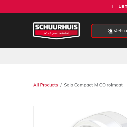
Overslaan naar inhoud
LET
Verhuu
Alle categorieën
Machines
All Products
Sola Compact M CO rolmaat