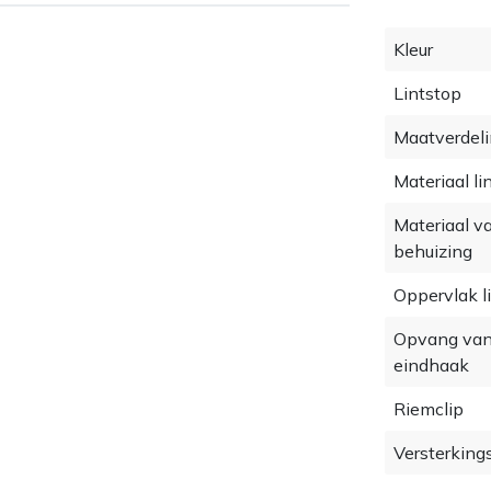
Kleur
Lintstop
Maatverdel
Materiaal li
Materiaal v
behuizing
Oppervlak l
Opvang van
eindhaak
Riemclip
Versterking