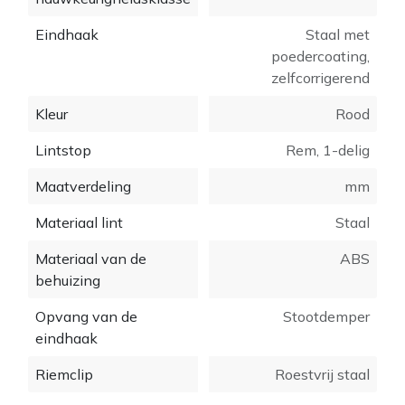
U kunt vertrouwen op een milimeterzuivere stop en
Eindhaak
Staal met
nauwkeurig meten
poedercoating,
zelfcorrigerend
Eindhaak
Kleur
Rood
De zelfcorrigerende eindhaak draagt bij aan een
hoge nauwkeurigheid. Bovendien is voor een
Lintstop
Rem, 1-delig
eenvoudig vastmaken aan schroeven en spijkers de
COMPACT uitgerust met een eindhaak met gleuf.
Maatverdeling
mm
Riemclip
Materiaal lint
Staal
De robuuste stalen riemclip zorgt voor een stevige
Materiaal van de
ABS
bevestiging.
behuizing
Opvang van de
Stootdemper
eindhaak
Riemclip
Roestvrij staal