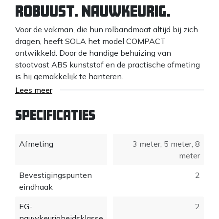
ROBUUST. NAUWKEURIG.
Voor de vakman, die hun rolbandmaat altijd bij zich
dragen, heeft SOLA het model COMPACT
ontwikkeld. Door de handige behuizing van
stootvast ABS kunststof en de practische afmeting
is hij gemakkelijk te hanteren.
MESSTOLERANZ
Lees meer
Uitgerust met een stalen meetband volgens EEG
Specificaties
nauwkeurigheidsklasse II kunt u altijd nauwkeurig
meten. Dankzij de reflectievrije, hoogslijtvaste
laklaag kunnen de meetwaarden gemakkelijk
Afmeting
3 meter
,
5 meter
,
8
worden afgelezen
meter
Exacte rem
Bevestigingspunten
2
eindhaak
De exacte rem zorgt voor nauwkeurige metingen "in
EG-
2
de dag". We hebben aan de kwaliteitsnorm "het
nauwkeurigheidsklasse
stoppen van de band" bijzondere aandacht besteed.