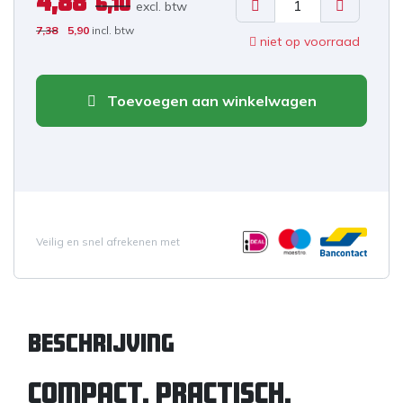
4,88
6,10
excl. b
tw
7,38
5,90
incl. btw
niet op voorraad
Toevoegen aan winkelwagen
Veilig en snel afrekenen met
Beschrijving
Compact. PRACTISCH.