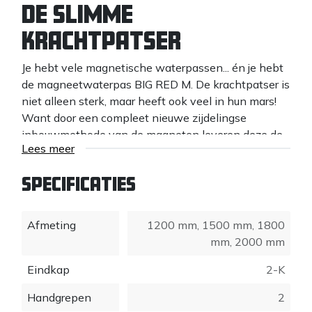
DE SLIMME
KRACHTPATSER
Je hebt vele magnetische waterpassen... én je hebt
de magneetwaterpas BIG RED M. De krachtpatser is
niet alleen sterk, maar heeft ook veel in hun mars!
Want door een compleet nieuwe zijdelingse
inbouwmethode van de magneten leveren deze de
Lees meer
gebruiker aanzienlijke voordelen in toepassingen
op.
Specificaties
VOORDELEN
Afmeting
Doordat de magneten in de zijkant van het
1200 mm
,
1500 mm
,
1800
kokerprofiel zijn ingebouwd, is het
mm
,
2000 mm
meetoppervlak volledig vlak, kan het eenvoudig
Eindkap
2-K
worden gereinigd en maakt het schoon en
nauwkeurig werken mogelijk.
Handgrepen
2
Magneten raken niet los of kwijt door