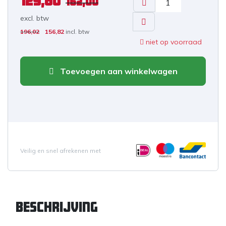
129,60
162,00
excl. b
tw
196,02
156,82
incl. btw
niet op voorraad
Toevoegen aan winkelwagen
Veilig en snel afrekenen met
Beschrijving