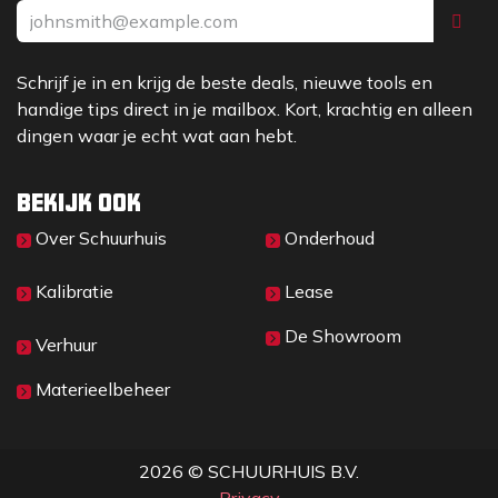
snel en gemakkelijk aan een baak worden
bevestigd met de klem RRD1
Schrijf je in en krijg de beste deals, nieuwe tools en
HIGHLIGHTS
handige tips direct in je mailbox. Kort, krachtig en alleen
Volautomatische zelfnivellering door
dingen waar je echt wat aan hebt.
servomotoren met een nauwkeurigheid van ±
0,1 mm/m in een bereik van ± 5°
Bekijk ook
Veelzijdige toepassingsmogelijkheden dankzij
Over Sc​huurhuis
Onderhoud
verschillende functies: Horizontale rotatie,
verticale rotatie en loodpunt in rechte hoek
Kalibratie
Lease
Eenvoudige, zelfverklarende bediening via één
bedieningsknop
De Showroom
Verhuur
Robuuste behuizing met IP66-
beschermingsklasse beschermt tegen stof en
Materieelbeheer
water
Groot werkbereik tot 600 m in diameter met
handontvanger REC RRD1
2026 © SCHUURHUIS B.V.
Twee schroefdraden van 5/8 inch voor