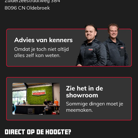
Zuiderzeestraatweg 384
en kan hij worden afgesteld zonder te hoeven
8096 CN Oldebroek
worden uitgeschakeld. Voor het einde van de
gebruiksduur wordt de EVO 360 automatisch in de
'batterij bijna leeg'-modus geschakeld en geeft zo
tijdig aan dat de li-ion-batterijcellen moeten worden
opgeladen.
REC RRD1 voor grote
bereiken
Met de handontvanger REC RRD1 kan de exacte
positie van de laserlijn zelfs over grote afstanden
worden bepaald. Dankzij de IP66-
beschermingsklasse kan zowel de EVO 360 als de
REC RRD1 probleemloos binnen én buiten worden
gebruikt. Vuil, stof en natte weersomstandigheden
kunnen de twee apparaten niet beschadigen. De
handontvanger REC RRD1 heeft aan beide zijden
Direct op de hoogte?
een display, heeft akoestische doelgeleiding en kan