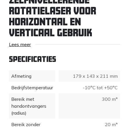
ROTATIELASER VOOR
HORIZONTAAL EN
VERTICAAL GEBRUIK
De EVO 360 is een nauwkeurige en
Lees meer
gebruiksvriendelijke rotatielaser voor nauwkeurig
horizontaal en verticaal nivelleren, zelfs over grote
Specificaties
afstanden. De EVO 360 kent diverse
toepassingsmogelijkheden, de eenknopsbediening
Afmeting
179 x 143 x 211 mm
spreekt voor zich. De zelfnivellering begint
automatisch wanneer het apparaat in bedrijf wordt
Bedrijfstemperatuur
-10°C tot +50°C
gesteld. De EVO 360 compenseert gemakkelijk
hellingen tot 5°. Dankzij beschermingsklasse IP66
Bereik met
300 m*
kan zowel de EVO 360 als de handontvanger REC
handontvangers
RRD1 binnen én buiten worden gebruikt.
(radius)
TOEPASSING
Bereik zonder
20 m*