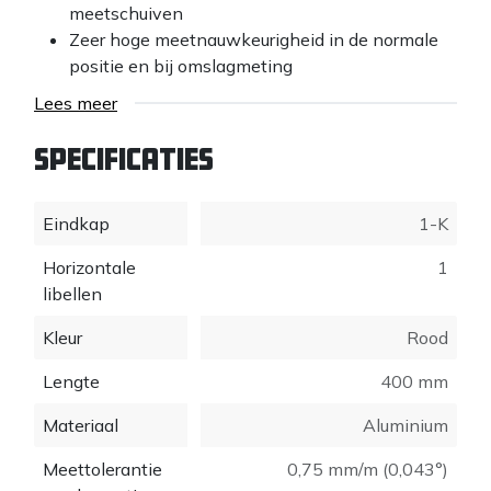
meetschuiven
Zeer hoge meetnauwkeurigheid in de normale
positie en bij omslagmeting
Opdruk met 1mm maatverdeling
Lees meer
Speciale schaal voor elektriciens maakt 4
markeringen in de 71mm normafstand volgens
Specificaties
DIN 49075 mogelijk
Buffers van kunststof verhinderen verschuiving
Eindkap
van de waterpas en beschermen het oppervlak
1-K
Toepassingen Electric
Horizontale
1
libellen
Horizontaal meten
Kleur
Rood
Verticaal meten
Lengte
400 mm
Materiaal
Aluminium
Meettolerantie
0,75 mm/m (0,043°)