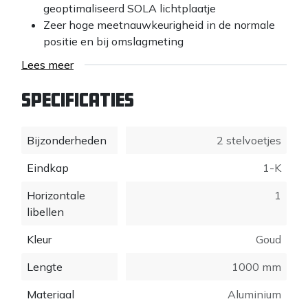
geoptimaliseerd SOLA lichtplaatje
Zeer hoge meetnauwkeurigheid in de normale
positie en bij omslagmeting
Onbreekbare acrylglazen bloklibellen met
Lees meer
vergrotingslens (+20 %) en 30 jaar garantie op
lekkage
Specificaties
Bijzonder robuust profiel van een hoog sterke
aluminiumlegering voor een lange levensduur
Bijzonderheden
Schokdempende eindkappen
2 stelvoetjes
Toepassingen AZH 3
Eindkap
1-K
Horizontale
1
Horizontaal meten
libellen
Verticaal meten
Kleur
Goud
Lengte
1000 mm
Materiaal
Aluminium