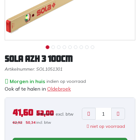
Sola AZH 3 100cm
Artikelnummer:
SOL1051301
Morgen in huis
indien op voorraad
Ook af te halen in
Oldebroek
41,60
52,00
excl. b
tw
62,92
50,34
incl. btw
niet op voorraad