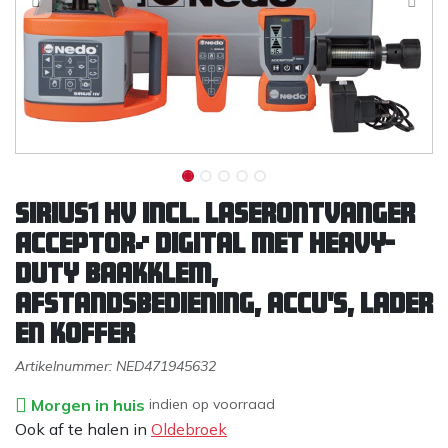
SIRIUS1 HV incl. laserontvanger
ACCEPTOR² digital met heavy-
duty baakklem,
afstandsbediening, accu's, lader
en koffer
Artikelnummer:
NED471945632
Morgen in huis
indien op voorraad
Ook af te halen in
Oldebroek