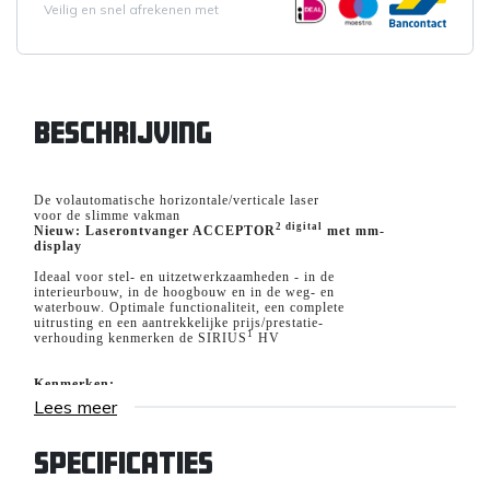
Veilig en snel afrekenen met
Beschrijving
De volautomatische horizontale/verticale laser
voor de slimme vakman
2 digital
Nieuw: Laserontvanger ACCEPTOR
met mm-
display
Ideaal voor stel- en uitzetwerkzaamheden - in de
interieurbouw, in de hoogbouw en in de weg- en
waterbouw. Optimale functionaliteit, een complete
uitrusting en een aantrekkelijke prijs/prestatie-
1
verhouding kenmerken de SIRIUS
HV
Kenmerken:
Volautomatische horizontale/verticale laser voor de
Lees meer
interieurbouw en voor gebruik buiten
High-power laserdiode (laserklasse 3R) voor een
goede zichtbaarheid van de laserstraal.
Specificaties
Alternatief ook leverbaar met laserklasse 2
Automatische hoogtebewaking stopt de laser bij