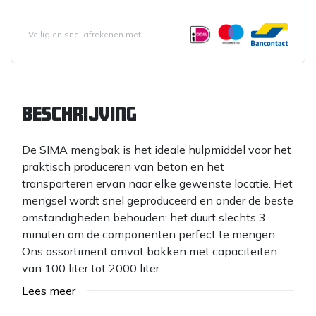
Veilig en snel afrekenen met
Beschrijving
De SIMA mengbak is het ideale hulpmiddel voor het
praktisch produceren van beton en het
transporteren ervan naar elke gewenste locatie. Het
mengsel wordt snel geproduceerd en onder de beste
omstandigheden behouden: het duurt slechts 3
minuten om de componenten perfect te mengen.
Ons assortiment omvat bakken met capaciteiten
van 100 liter tot 2000 liter.
Lees meer
De SIMA mengbakken zijn toepasbaar op elk type
grondverzetmachine: skidloader, graaflaadmachine,