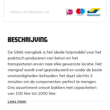
Veilig en snel afrekenen met
Beschrijving
De SIMA mengbak is het ideale hulpmiddel voor het
praktisch produceren van beton en het
transporteren ervan naar elke gewenste locatie. Het
mengsel wordt snel geproduceerd en onder de beste
omstandigheden behouden: het duurt slechts 3
minuten om de componenten perfect te mengen.
Ons assortiment omvat bakken met capaciteiten
van 100 liter tot 2000 liter.
Lees meer
De SIMA mengbakken zijn toepasbaar op elk type
grondverzetmachine: skidloader, graaflaadmachine,