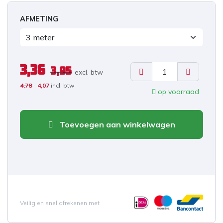
AFMETING
3,36
3,95
excl. b
tw
4,78
4,07
incl. btw
op voorraad
Toevoegen aan winkelwagen
Veilig en snel afrekenen met