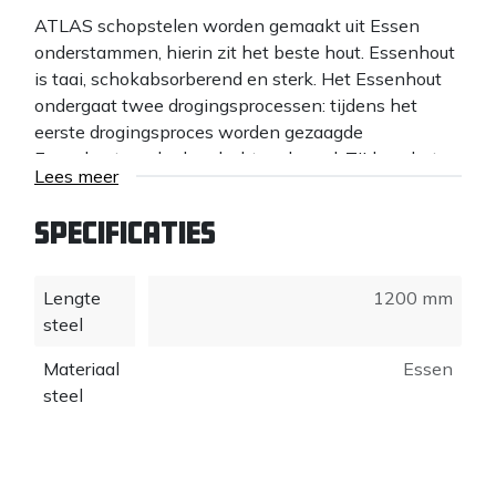
ATLAS schopstelen worden gemaakt uit Essen
onderstammen, hierin zit het beste hout. Essenhout
is taai, schokabsorberend en sterk. Het Essenhout
ondergaat twee drogingsprocessen: tijdens het
eerste drogingsproces worden gezaagde
Essenhouten planken lucht gedroogd. Tijdens het
Lees meer
tweede proces wordt het Essenhout in een
klimaatkamer computergestuurd teruggedroogd.
Specificaties
Door het terugdrogen krimpt de steel niet, blijft
gereedschap muurvast aan de steel zitten en kan de
doorgestoken hilt zonder lijm of nietje aan de steel
Lengte
1200 mm
geperst worden.
steel
Vervolgens worden de ATLAS schopstelen in
Materiaal
Essen
kokend water gebogen. Hierdoor buigt de houtnerf
steel
of draad in de steel mee en wordt voorkomen dat de
nerf uit de steel loopt (een uitlopende nerf is
zwakker). Het buigingsproces maakt de steel
extreem sterk.