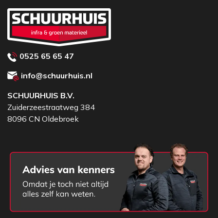
maximale stabiliteit
Veiligheid:
Uitgerust met een perimeter
veiligheidslijst (knelbeveiliging) onder het
platform
0525 65 65 47
Staat van het product:
Technisch in goede en werkende staat.
info@schuurhuis.nl
Direct inzetbaar voor zwaar intern transport.
SCHUURHUIS B.V.
Zuiderzeestraatweg 384
8096 CN Oldebroek