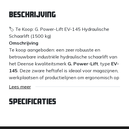
Beschrijving
🏷️ Te Koop: G. Power-Lift EV-145 Hydraulische
Schaarlift (1500 kg)
Omschrijving
Te koop aangeboden: een zeer robuuste en
betrouwbare industriële hydraulische schaarlift van
het Deense kwaliteitsmerk
G. Power-Lift
, type
EV-
145
. Deze zware heftafel is ideaal voor magazijnen,
werkplaatsen of productielijnen om ergonomisch op
hoogte te werken.
Lees meer
Belangrijkste specificaties:
Merk: Hymo
G. Power-Lift (Denemarken)
Specificaties
Type:
EV-145
Hefvermogen:
1500 kg (1,5 ton)
Aandrijving:
Hydraulisch (elektrische pomp)
Constructie:
Zwaar volstaal profiel voor