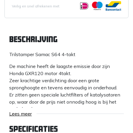
Veilig en snel afrekenen met
Beschrijving
Trilstamper Samac S64 4-takt
De machine heeft de laagste emissie door zijn
Honda GXR120 motor 4takt.
Zeer krachtige verdichting door een grote
spronghoogte en tevens eenvoudig in onderhoud.
Er zitten geen speciale luchtfilters of katalysatoren
op, waar door de prijs niet onnodig hoog is bij het
onderhoud.
Lees meer
De breedte is 36 cm en geluidsemissie is lager dan
104dB(A).
Specificaties