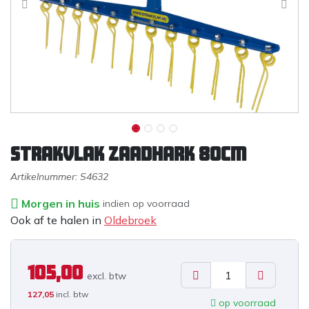
Strakvlak zaadhark 80cm
Artikelnummer:
S4632
Morgen in huis
indien op voorraad
Ook af te halen in
Oldebroek
105,00
excl. b
tw
127,05
incl. btw
op voorraad