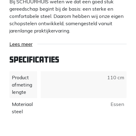
Bij SCHUURHUIS weten we dat een goed stuk
gereedschap begint bij de basis: een sterke en
comfortabele steel. Daarom hebben wij onze eigen
schopstelen ontwikkeld, samengesteld vanuit
jarenlange praktijkervaring.
Elke toepassing vraagt om een andere houding en
Lees meer
beweging. Daarom hebben onze schopstelen
precies de juiste buiging voor optimaal
Specificaties
gebruiksgemak en minder belasting tijdens het
werken. Of het nu gaat om stratenmaken,
Product
110 cm
grondwerk of dagelijks gebruik in de tuin en bouw –
afmeting
de steel ondersteunt de natuurlijke werkhouding.
lengte
Ook het handvat is bewust ontworpen: niet te groot,
Materiaal
Essen
niet te klein, maar precies goed. Het ligt comfortabel
steel
in de hand en geeft maximale controle en grip, zelfs
bij langdurig gebruik.
Waarom kiezen voor SCHUURHUIS