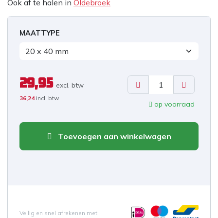
Ook af te halen in
Oldebroek
MAATTYPE
29,95
excl. b
tw
36,24
incl. btw
op voorraad
Toevoegen aan winkelwagen
Veilig en snel afrekenen met