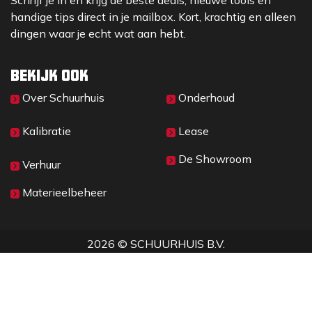
Schrijf je in en krijg de beste deals, nieuwe tools en
handige tips direct in je mailbox. Kort, krachtig en alleen
dingen waar je echt wat aan hebt.
Bekijk ook
Over Sc​huurhuis
Onderhoud
Kalibratie
Lease
De Showroom
Verhuur
Materieelbeheer
2026 © SCHUURHUIS B.V.
Privacy
​• ​
Algemene voorwaarden
•