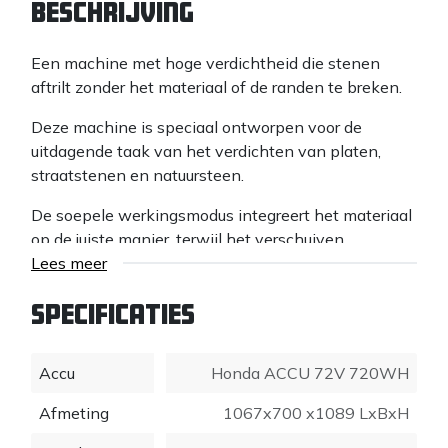
Beschrijving
Een machine met hoge verdichtheid die stenen
aftrilt zonder het materiaal of de randen te breken.
Deze machine is speciaal ontworpen voor de
uitdagende taak van het verdichten van platen,
straatstenen en natuursteen.
De soepele werkingsmodus integreert het materiaal
op de juiste manier, terwijl het verschuiven,
scheuren of afbrokkelen van stenen wordt
Lees meer
voorkomen. Het minimaliseert stof dat gewoonlijk
wordt gecreëerd door het samenpersen van
Specificaties
polymeer voegzand.
Accu
Honda ACCU 72V 720WH
Met polyether gecoate walsen van rubber
beschermen het oppervlak te allen tijde.
Afmeting
1067x700 x1089 LxBxH