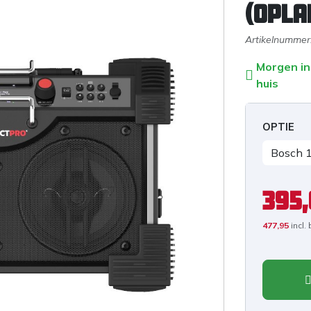
(opla
Artikelnummer
Morgen in
huis
OPTIE
395
477,95
incl.