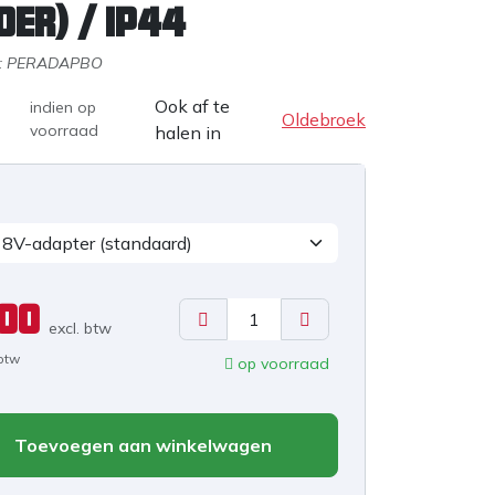
der) / IP44
:
PERADAPBO
Ook af te
indien op
Oldebroek
voorraad
halen in
,00
excl. b
tw
 btw
op voorraad
Toevoegen aan winkelwagen