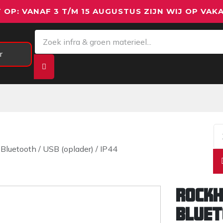
 OP: VANAF 3 T/M 15 AUGUSTUS ZIJN WIJ OP VAKA
r
Meetapparatuur
Aanhangwagens
We
uetooth / USB (oplader) / IP44
ROCKH
Bluet