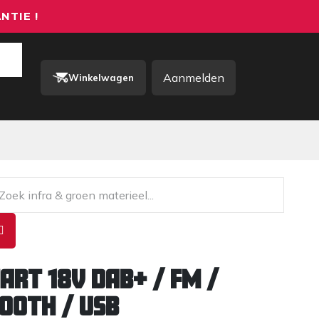
NTIE !
Aanmelden
Winkelwagen
rkkleding / PBM
Contact
ART 18V DAB+ / FM /
ooth / USB