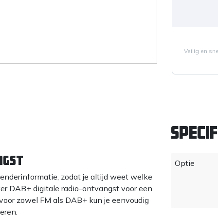
Veilig en sn
Specif
ngst
Optie
derinformatie, zodat je altijd weet welke
over DAB+ digitale radio-ontvangst voor een
 voor zowel FM als DAB+ kun je eenvoudig
teren.