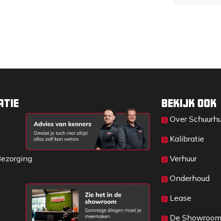
atie
Bekijk ook
Over Sc​huurh
Kalibratie
Bezorging
Verhuur
Onderhoud
Lease
De Showroo