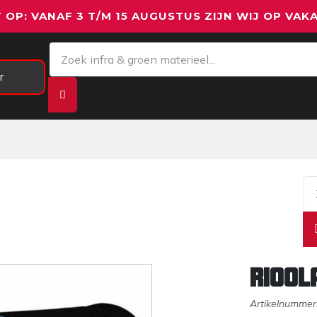
 OP: VANAF 3 T/M 15 AUGUSTUS ZIJN WIJ OP VAKA
r
Meetapparatuur
Aanhangwagens
We
Riool
Artikelnummer