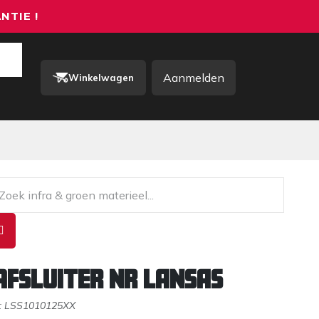
NTIE !
Aanmelden
Winkelwagen
rkkleding / PBM
Contact
afsluiter NR LANSAS
:
LSS1010125XX