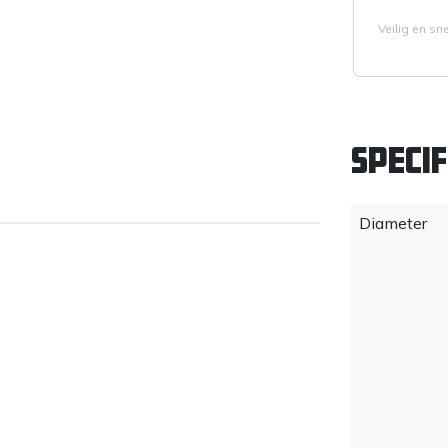
Veilig en sn
Specif
Diameter