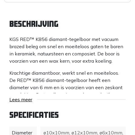
Beschrijving
KGS RED™ K856 diamant-tegelboor met vacuum
brazed beleg om snel en moeiteloos gaten te boren
in keramiek, natuursteen en composiet. De boor is
voorzien van een wax kern, voor extra koeling.
Krachtige diamantboor, werkt snel en moeiteloos.
De RED™ K856 diamant-tegelboor heeft een
diameter van 6 mm en is voorzien van een zeskant
aansluiting. De tegelboor is voor droog gebruik op
Lees meer
een accuboormachine/ boormachine. Geschikt voor
o.a. graniet, composiet, klinkers, baksteen,
Specificaties
kalkzandsteen, keramiek, porselein en terrazzo.
De RED™ K856 tegelboor met zeskant aansluiting
Diameter
ø10x10mm
,
ø12x10mm
,
ø6x10mm
,