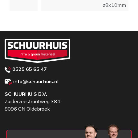
is verkrijgbaar in Ø 6, 8, 10, en 12
ø8x10mm
0525 65 65 47
info@schuurhuis.nl
SCHUURHUIS B.V.
Zuiderzeestraatweg 384
8096 CN Oldebroek