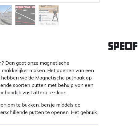
Specif
en? Dan gaat onze magnetische
k makkelijker maken. Het openen van een
om hebben we de Magnetische puthaak op
lende soorten putten met behulp van een
ehoorlijk vastzitten) te slaan.
en om te bukken, ben je middels de
rschillende putten te openen. Het gebruik
ak zal ervoor zorgen dat je werk fysiek