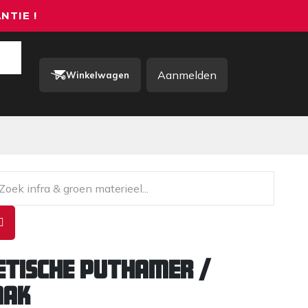
NTIE !
Aanmelden
Winkelwagen
rkkleding / PBM
Contact
tische puthamer /
aak