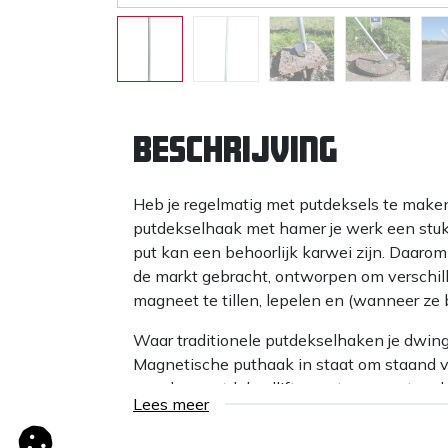
Beschrijving
Heb je regelmatig met putdeksels te mak
putdekselhaak met hamer je werk een stu
put kan een behoorlijk karwei zijn. Daar
de markt gebracht, ontworpen om verschil
magneet te tillen, lepelen en (wanneer ze b
Waar traditionele putdekselhaken je dwing
Magnetische puthaak in staat om staand ve
van deze putdeksellifter met magneet en ha
Lees meer
een stuk minder belastend is.