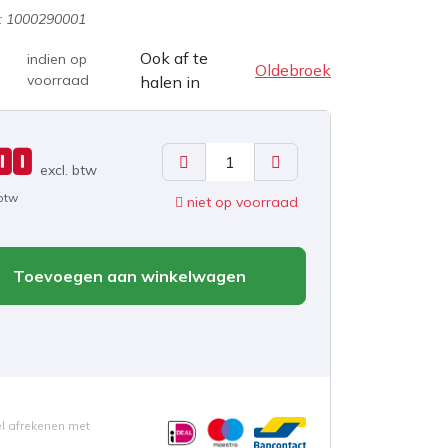
:
1000290001
Ook af te
indien op
Oldebroek
voorraad
halen in
00
excl. b
tw
 btw
niet op voorraad
Toevoegen aan winkelwagen
el afrekenen met