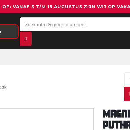
 OP: VANAF 3 T/M 15 AUGUSTUS ZIJN WIJ OP VAKA
r
Meetapparatuur
Aanhangwagens
We
aak
Magne
puth