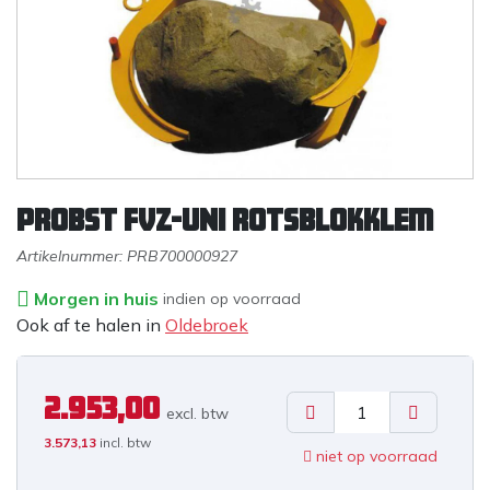
PROBST FVZ-UNI Rotsblokklem
Artikelnummer:
PRB700000927
Morgen in huis
indien op voorraad
Ook af te halen in
Oldebroek
2.953,00
excl. b
tw
3.573,13
incl. btw
niet op voorraad