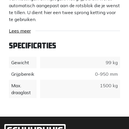
automatisch aangepast aan de rotsblok die je wenst
te tillen. U dient hier een twee sprong ketting voor
te gebruiken.
Specificaties:
Lees meer
- Insteek hoogte: 200 mm
Specificaties
- Eigen gewicht: 245 kg
- Breedte: 720 mm
Gewicht
99 kg
- Grijpbereik: 0-950 mm
- Draagkracht: 5000 kg
Grijpbereik
0-950 mm
Max.
1500 kg
draaglast