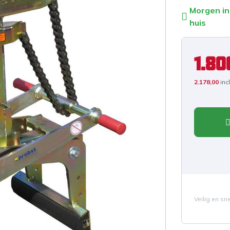
Morgen in
huis
1.80
2.178,00
inc
Veilig en sn