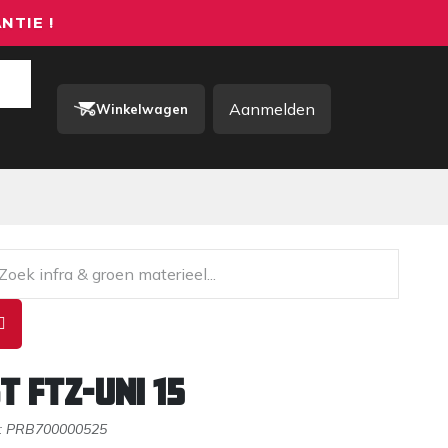
NTIE !
Aanmelden
Winkelwagen
rkkleding / PBM
Contact
T FTZ-UNI 15
:
PRB700000525