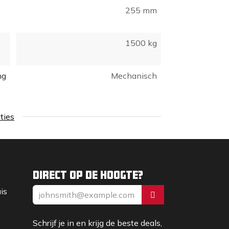
255 mm
1500 kg
ng
Mechanisch
aties
Direct op de hoogte?
uis
Schrijf je in en krijg de beste deals,