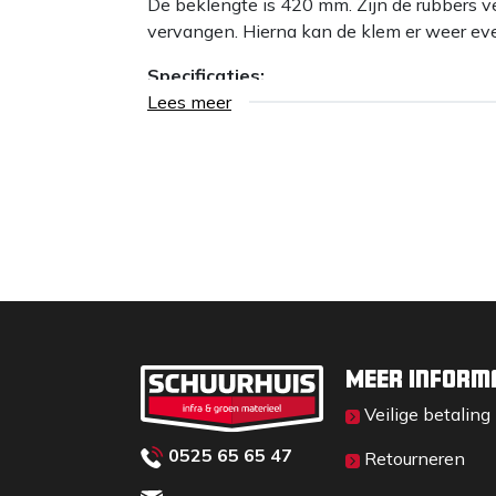
De beklengte is 420 mm. Zijn de rubbers v
vervangen. Hierna kan de klem er weer ev
Specificaties:
Lees meer
- Insteek hoogte: 255 mm
- Eigen gewicht: 85 kg
- Beklengte: 420 mm
- Grijpbereik: 0-750 mm
- Draagkracht: 1500 kg
- Rijaandrijving: Mechanisch
Meer inform
Veilige betaling
0525 65 65 47
Retourneren