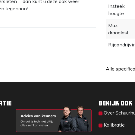
ersleten … dan kunt u deze ook weer
Insteek
en tegenaan!
hoogte
Max.
draaglast
Rijaandrijvi
Alle specific
atie
Bekijk ook
Over Sc​huurh
Kalibratie