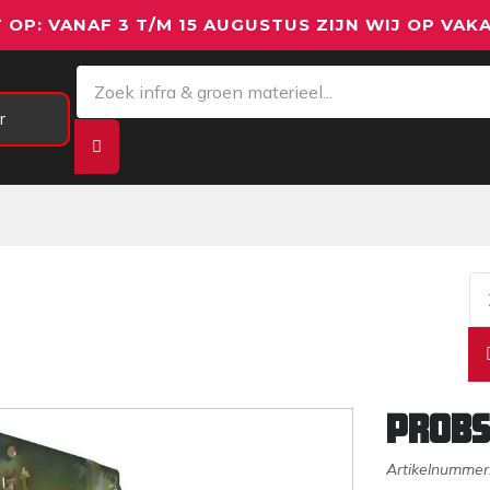
 OP: VANAF 3 T/M 15 AUGUSTUS ZIJN WIJ OP VAKA
r
Meetapparatuur
Aanhangwagens
We
PROBS
Artikelnummer