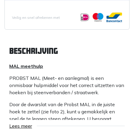
Veilig en snel afrekenen met
Beschrijving
MAL meethulp
PROBST MAL (Meet- en aanlegmal) is een
onmisbaar hulpmiddel voor het correct uitzetten van
hoeken bij steenverbanden / straatwerk.
Door de dwarslat van de Probst MAL in de juiste
hoek te zettel (zie foto 2), kunt u gemakkelijk en
snel de te leggen steen aftekenen. U bespaart
hierdoor veel tijd en legt het werk netjes strak in
Lees meer
verband.