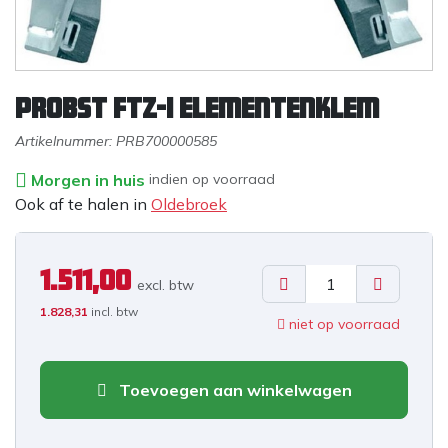
PROBST FTZ-I Elementenklem
Artikelnummer:
PRB700000585
Morgen in huis
indien op voorraad
Ook af te halen in
Oldebroek
1.511,00
excl. b
tw
1.828,31
incl. btw
niet op voorraad
Toevoegen aan winkelwagen