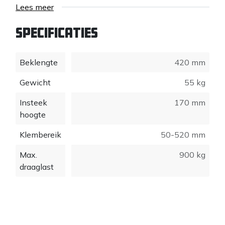
Lees meer
hijspunt voor ketting of strop.
Specificaties:
Specificaties
- Insteek hoogte: 170 mm
Beklengte
420 mm
- Eigen gewicht: 55 kg
- Beklengte: 420 mm
Gewicht
55 kg
- Grijp- / klembereik: 50-520 mm
- Draagkracht: 900 kg
Insteek
170 mm
hoogte
Klembereik
50-520 mm
Max.
900 kg
draaglast