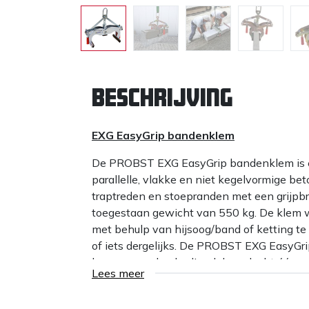
Beschrijving
EXG EasyGrip bandenklem
De PROBST EXG EasyGrip bandenklem is e
parallelle, vlakke en niet kegelvormige b
traptreden en stoepranden met een grijp
toegestaan gewicht van 550 kg. De klem w
met behulp van hijsoog/band of ketting te
of iets dergelijks. De PROBST EXG EasyG
kunnen worden bediend door slecht één p
Lees meer
Aangezien de klem is voorzien van twee h
bediening met twee personen.