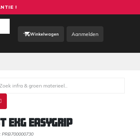
NTIE !
Aanmelden
Winkelwagen
rkkleding / PBM
Contact
T EXG EasyGrip
:
PRB700000730