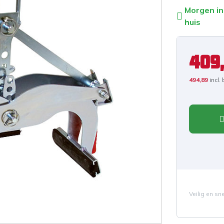
Morgen in
huis
409
494,89
incl.
Veilig en sn