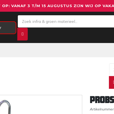
 OP: VANAF 3 T/M 15 AUGUSTUS ZIJN WIJ OP VAKA
r
Meetapparatuur
Aanhangwagens
We
PROBS
Artikelnummer