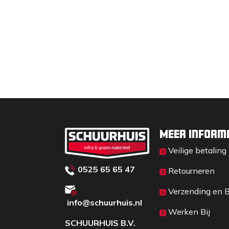
Specificaties:
- Insteek hoogte: 145 – 195 mm (Afhankeli
- Eigen gewicht: 12 kg
- Breedte bek: 235 mm
- Aandrijving: Mechanisch
- Grijp- / klembereik: 0-300 mm
- Draagkracht: 550 kg
Meer inform
Veilige betaling
0525 65 65 47
Retourneren
Verzending en 
info@schuurhuis.n
l
Werken Bij
SCHUURHUIS B.V.