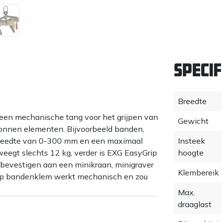
Specif
Breedte
en mechanische tang voor het grijpen van
Gewicht
etonnen elementen. Bijvoorbeeld banden,
breedte van 0-300 mm en een maximaal
Insteek
eegt slechts 12 kg, verder is EXG EasyGrip
hoogte
 bevestigen aan een minikraan, minigraver
Klembereik
rip bandenklem werkt mechanisch en zou
ersoon.
Max.
draaglast
andvatten, ook geschikt voor handmatige