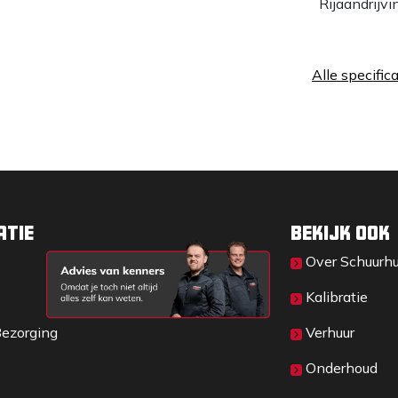
Rijaandrijvi
jk van ingestelde grijpbreedte)
Alle specific
atie
Bekijk ook
Over Sc​huurh
Kalibratie
Bezorging
Verhuur
Onderhoud